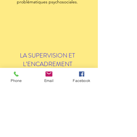
problématiques psychosociales.
LA SUPERVISION ET
L’ENCADREMENT
D’un animateur qualifié durant les heures
Phone
Email
Facebook
d’ouverture. C'est aussi des règlements à
respecter et des conséquences claires et
appliquées