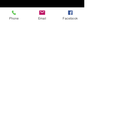
Phone
Email
Facebook
MDJ de L'Islet-Nord
mdj.lislet.nord@gmail.com
4185983942