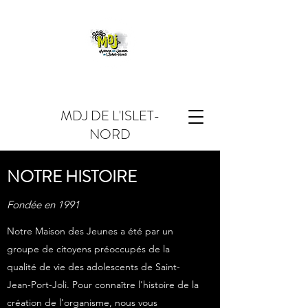
MDJ DE L'ISLET-
NORD
NOTRE HISTOIRE
Fondée en 1991
Notre Maison des Jeunes a été par un
groupe de citoyens préoccupés de la
qualité de vie des adolescents de Saint-
Jean-Port-Joli. Pour connaître l'histoire de la
création de l'organisme, nous vous