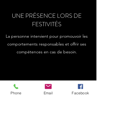
UNE PRÉSENCE LORS DE
FESTIVITÉS
La personne intervient pour promouvoir les
comportements responsables et offrir ses
compétences en cas de besoin.
Phone
Email
Facebook
LA CONFIDENTIALITÉ
Le but est d'amener les jeunes à tisser un
lien avec l'adulte. L’idée n’est donc pas de
dénoncer qui que ce soit, mais bien de