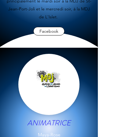
principalement le mardi soir à la MDJ de St-
Jean-Port-Joli et le mercredi soir, à la MDJ
de L'Islet.
Facebook
ANIMATRICE
Maya-Rose