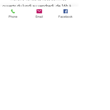
ouverts du lundi au vendredi, de 16h à
21h.
Phone
Email
Facebook
• Assurer une animation dynamique
et veiller au bon fonctionnement de la
MDJ.
• Accueillir et aider les jeunes à
s’intégrer.
• Faire respecter les règles de vie et
les règlements.
• Être responsable de l’utilisation des
lieux et des équipements.
• Effectuer des actions aidantes telles
que : écoute active, support,
information, référence,
accompagnement ou autre.